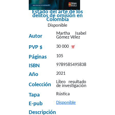
Estado del arte de los
delitos de omisión en
Colombia
Disponible
Martha Isabel
Autor
Gómez Vélez
30 000
PVP $
105
Páginas
9789585495838
ISBN
2021
Año
Libro resultado
Colección
de investigación
Rústica
Tapa
Disponible
E-pub
Descripción