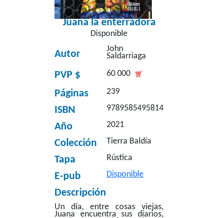
Juana la enterradora
Disponible
John
Autor
Saldarriaga
60 000
PVP $
239
Páginas
9789585495814
ISBN
2021
Año
Tierra Baldía
Colección
Rústica
Tapa
Disponible
E-pub
Descripción
Un día, entre cosas viejas,
Juana encuentra sus diarios,