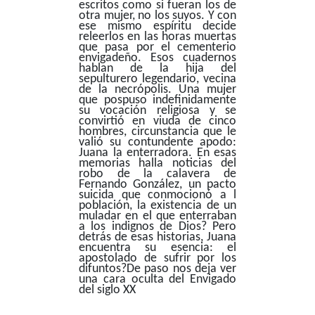
escritos como si fueran los de
otra mujer, no los suyos. Y con
ese mismo espíritu decide
releerlos en las horas muertas
que pasa por el cementerio
envigadeño. Esos cuadernos
hablan de la hija del
sepulturero legendario, vecina
de la necrópolis. Una mujer
que pospuso indefinidamente
su vocación religiosa y se
convirtió en viuda de cinco
hombres, circunstancia que le
valió su contundente apodo:
Juana la enterradora. En esas
memorias halla noticias del
robo de la calavera de
Fernando González, un pacto
suicida que conmocionó a l
población, la existencia de un
muladar en el que enterraban
a los indignos de Dios? Pero
detrás de esas historias, Juana
encuentra su esencia: el
apostolado de sufrir por los
difuntos?De paso nos deja ver
una cara oculta del Envigado
del siglo XX